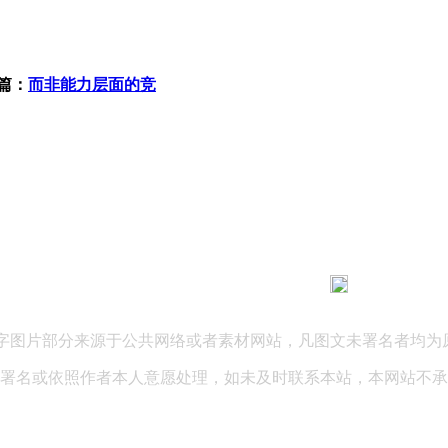
篇：
而非能力层面的竞
183 9181 6005
客服热线：
03 公司地址：陕西省咸阳市秦都区世纪大道华宇双子星A座 法律
文字图片部分来源于公共网络或者素材网站，凡图文未署名者均为
署名或依照作者本人意愿处理，如未及时联系本站，本网站不承