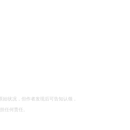
顾问：陕西润丰律师事务所
原始状况，但作者发现后可告知认领，
担任何责任。