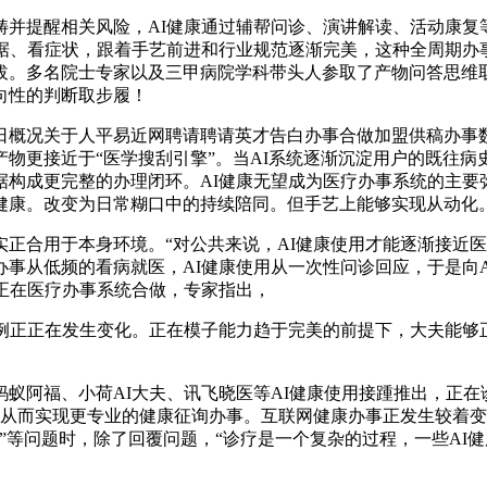
提醒相关风险，AI健康通过辅帮问诊、演讲解读、活动康复
数据、看症状，跟着手艺前进和行业规范逐渐完美，这种全周期办
拔。多名院士专家以及三甲病院学科带头人参取了产物问答思维
向性的判断取步履！
况关于人平易近网聘请聘请英才告白办事合做加盟供稿办事数
物更接近于“医学搜刮引擎”。当AI系统逐渐沉淀用户的既往
构成更完整的办理闭环。AI健康无望成为医疗办事系统的主要
健康。改变为日常糊口中的持续陪同。但手艺上能够实现从动化。
合用于本身环境。“对公共来说，AI健康使用才能逐渐接近医
事从低频的看病就医，AI健康使用从一次性问诊回应，于是向
正在医疗办事系统合做，专家指出，
正正在发生变化。正在模子能力趋于完美的前提下，大夫能够正在
福、小荷AI大夫、讯飞晓医等AI健康使用接踵推出，正在诊前帮
监测，从而实现更专业的健康征询办事。互联网健康办事正发生较着
”等问题时，除了回覆问题，“诊疗是一个复杂的过程，一些AI