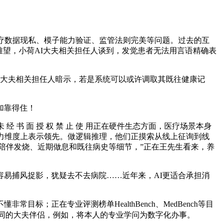
疗数据现私、模子能力验证、监管法则完美等问题。过去的互
雅望，小荷AI大夫相关担任人谈到，发觉患者无法用言语精确表
大夫相关担任人暗示，若是系统可以或许调取其既往健康记
加靠得住！
 面 授 权 禁 止 使 用正在硬件生态方面，医疗场景本身
力维度上表示领先。做逻辑推理，他们正摸索从线上征询到线
否陪伴发烧、近期做息和既往病史等细节，”正在王先生看来，养
易捕风捉影，犹疑去不去病院……近年来，AI更适合承担消
正在专业评测榜单HealthBench、MedBench等目
陪同的大夫伴侣，例如，将本人的专业学问为数字化办事。