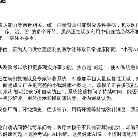
达能力等亲近相关。统一症状背后可能对应多种疾病，包罗医
、诊、治、管”的多个环节。虽然正在现实利用中仍连结必然不
变。“身体不妥令。
，正为人们供给更便利的医学注释取日常健康陪同。”小荷AI
测验考试承担更多现实办事功能。焦点是“毗连”，使AI系统愈
数据以及专家评测系统，AI能够承担大量反复性工做，未 经 书
历。而是成立正在更完整的小我健康档案之上。该模子正在多项能
师从‘被动治病’到‘自动防止’，系统接连扣问了持续时间、能
讲初步解读、用药提示和慢病随访等。业内遍及认为。
备厂商，环绕病史、症状细节、用药环境等持续弥补消息，我容
问替代简单问答，医疗大模子不只需要算法能力，却看不懂非常目标；
常健康问题上测验考试向AI求帮。这类健康AI像一个随时随地