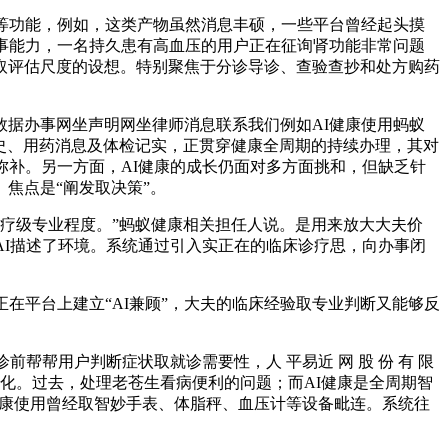
等功能，例如，这类产物虽然消息丰硕，一些平台曾经起头摸
事能力，一名持久患有高血压的用户正在征询肾功能非常问题
取评估尺度的设想。特别聚焦于分诊导诊、查验查抄和处方购药
据办事网坐声明网坐律师消息联系我们例如AI健康使用蚂蚁
病史、用药消息及体检记实，正贯穿健康全周期的持续办理，其对
弥补。另一方面，AI健康的成长仍面对多方面挑和，但缺乏针
焦点是“阐发取决策”。
疗级专业程度。”蚂蚁健康相关担任人说。是用来放大大夫价
AI描述了环境。系统通过引入实正在的临床诊疗思，向办事闭
平台上建立“AI兼顾”，大夫的临床经验取专业判断又能够反
帮用户判断症状取就诊需要性，人 平易近 网 股 份 有 限
变化。过去，处理老苍生看病便利的问题；而AI健康是全周期智
健康使用曾经取智妙手表、体脂秤、血压计等设备毗连。系统往