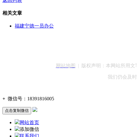
返回列表
相关文章
福建宁德一员办公
客服QQ：100148
网站地图
| 版权声明：本网站所用
我们仍会及时
+
微信号：
18391816005
点击复制微信
网站首页
添加微信
联系我们