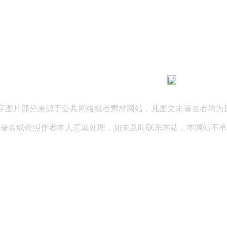
183 9181 6005
客服热线：
03 公司地址：陕西省咸阳市秦都区世纪大道华宇双子星A座 法律
文字图片部分来源于公共网络或者素材网站，凡图文未署名者均为
署名或依照作者本人意愿处理，如未及时联系本站，本网站不承