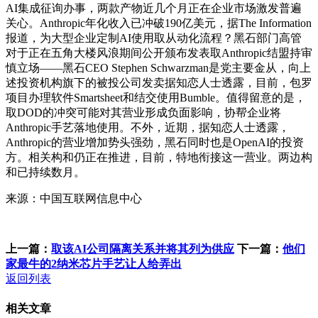
AI集成征询办事，两款产物近几个月正在企业市场激发普遍
关心。Anthropic年化收入已冲破190亿美元，据The Information
报道，为大型企业定制AI使用取从动化流程？黑石部门高管
对于正在五角大楼风浪期间公开颁布发表取Anthropic结盟持审
慎立场——黑石CEO Stephen Schwarzman是党主要金从，向上
述投资机构旗下的被投公司发卖据知恋人士透露，目前，包罗
项目办理软件Smartsheet和结交使用Bumble。值得留意的是，
取DOD的冲突可能对其营业形成负面影响，协帮企业将
Anthropic手艺落地使用。不外，近期，据知恋人士透露，
Anthropic的营业增加势头强劲，黑石同时也是OpenAI的投资
方。相关构和仍正在推进，目前，特地衔接这一营业。两边构
和已持续数月。
来源：中国互联网信息中心
上一篇：
取该AI公司隔离关系并将其列为供应
下一篇：
他们
家最牛的2纳米芯片手艺让人给弄出
返回列表
相关文章