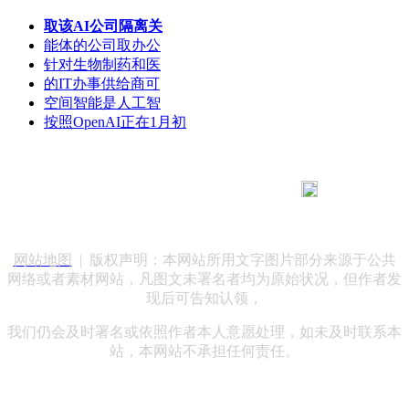
取该AI公司隔离关
能体的公司取办公
针对生物制药和医
的IT办事供给商可
空间智能是人工智
按照OpenAI正在1月初
183 9181 6005
客服热线：
客服QQ：10014803 公司地址：陕西省咸阳市秦都区世纪大
道华宇双子星A座 法律顾问：陕西润丰律师事务所
网站地图
| 版权声明：本网站所用文字图片部分来源于公共
网络或者素材网站，凡图文未署名者均为原始状况，但作者发
现后可告知认领，
我们仍会及时署名或依照作者本人意愿处理，如未及时联系本
站，本网站不承担任何责任。