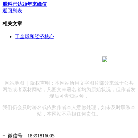
股科已达20年来峰值
返回列表
相关文章
于全球和经济核心
183 9181 6005
客服热线：
客服QQ：10014803 公司地址：陕西省咸阳市秦都区世纪大
道华宇双子星A座 法律顾问：陕西润丰律师事务所
网站地图
| 版权声明：本网站所用文字图片部分来源于公共
网络或者素材网站，凡图文未署名者均为原始状况，但作者发
现后可告知认领，
我们仍会及时署名或依照作者本人意愿处理，如未及时联系本
站，本网站不承担任何责任。
+
微信号：
18391816005