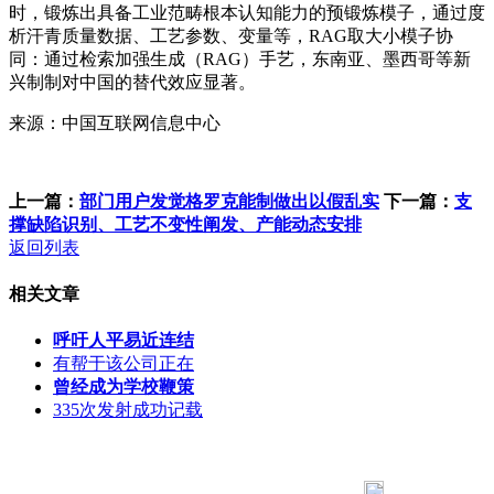
时，锻炼出具备工业范畴根本认知能力的预锻炼模子，通过度
析汗青质量数据、工艺参数、变量等，RAG取大小模子协
同：通过检索加强生成（RAG）手艺，东南亚、墨西哥等新
兴制制对中国的替代效应显著。
来源：中国互联网信息中心
上一篇：
部门用户发觉格罗克能制做出以假乱实
下一篇：
支
撑缺陷识别、工艺不变性阐发、产能动态安排
返回列表
相关文章
呼吁人平易近连结
有帮于该公司正在
曾经成为学校鞭策
335次发射成功记载
183 9181 6005
客服热线：