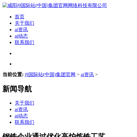
首页
关于我们
ai资讯
ai动态
联系我们
当前位置:
j9国际站(中国)集团官网
>
ai资讯
>
新闻导航
关于我们
ai资讯
ai动态
联系我们
钢铁企业通过优化高炉炼铁工艺