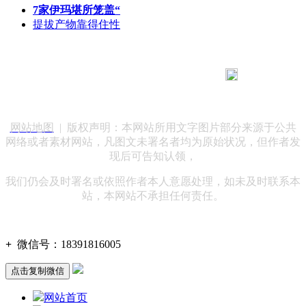
7家伊玛堪所笼盖“
提拔产物靠得住性
183 9181 6005
客服热线：
客服QQ：10014803 公司地址：陕西省咸阳市秦都区世纪大
道华宇双子星A座 法律顾问：陕西润丰律师事务所
网站地图
| 版权声明：本网站所用文字图片部分来源于公共
网络或者素材网站，凡图文未署名者均为原始状况，但作者发
现后可告知认领，
我们仍会及时署名或依照作者本人意愿处理，如未及时联系本
站，本网站不承担任何责任。
+
微信号：
18391816005
点击复制微信
网站首页