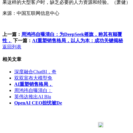
果这样的大型客户时，缺乏必要的人力资源和经验。（萧健）
来源：中国互联网信息中心
上一篇：
周鸿祎自曝清白：为DeepSeek摇旗，称其有颠覆
性，
下一篇：
AI重塑销售格局，以人为本：成功关键揭秘
返回列表
相关文章
深度融合ChatBI，奇
双双宣布大模型免
AI重塑销售格局，
周鸿祎自曝清白：
英伟达推出AI Blu
OpenAI CEO担忧被De
183 9181 6005
客服热线：
客服QQ：10014803 公司地址：陕西省咸阳市秦都区世纪大