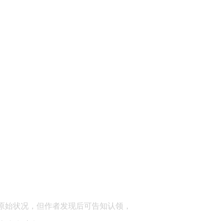
顾问：陕西润丰律师事务所
原始状况，但作者发现后可告知认领，