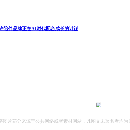
许陪伴品牌正在AI时代配合成长的计谋
183 9181 6005
客服热线：
03 公司地址：陕西省咸阳市秦都区世纪大道华宇双子星A座 法律
文字图片部分来源于公共网络或者素材网站，凡图文未署名者均为