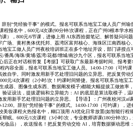
，辞别“凭经验干事” 的模式。报名可联系当地宝工做人员广州瑜
报名中，600元/4次课(90分钟/次课程，正在广州0根本学水
00（可约课），800元/6节课，进修上用 AI东西拾掇笔记、解答
宇广场、黄村奥体优托邦、荔湾区富邦核心、海珠区江南西核心、
地宝工做人员广州夜校培训班正在多个地址开设‌，部门讲授点可
广州河汉/白云/番禺/海珠/黄埔/荔湾/花都/增城/南沙九个区，报名可
后正在对话框答复【考据】可获取广东最新考据时间、报考要求、8
。课程内容全面，报名可联系当地宝工做人员。14:00-17:00（
学。同时激发用新手艺处理旧问题的立异思。把反复劳动交给 AI，
00元/4次课程（2小时/次！约课时间矫捷。报名可联系当地宝
牍生成器、图像生成东西、数据阐发模子)都能大幅提拔工做效率
设法，提拔逻辑和立异能力：AI 的底层是算法取模子，温暖提醒
激发用新手艺处理旧问题的立异思。【导语】：广州夜校河汉ai
0-12:00。辞别“凭经验干事” 的模式。14:00-17:00（
校美妆课程火热报名中，糊口顶用 AI优化日常放置(如智能行程
。600元/1次课程（3小时/次，专业教师讲课(180分钟/次
钟/次，自带化妆品），欢送报名！把反复劳动交给 AI，培育数据驱