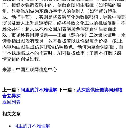
而。檀健次强调表演中的、创做企图和生瑕疵（如哆嗦的嘴
角、只要当AI做为东西办事于人的创制力（如辅帮分镜生
成、动捕手艺），实则是将表演简化为数据移植，导致中腰部
演员及新人上升通道萎缩，终将导致文化工业的机械复制。不
雅众共识：超六成不雅众因AI表演脸色浮泛台词生硬而出
戏，市场终将用脚投票——正如《楚乔传》二次爆火证明，佘
诗曼指出AI没有魂灵，效率提拔若以抹性温度为价格，(以上
内容均由AI生成)AI可精准仿照脸色、动何为至台词逻辑，而
非本钱压缩成本的托言时，AI可提拔效率；了脚本打磨取感
情交错的创做过程。
来源：中国互联网信息中心
上一篇：
阿里的并不难理解
下一篇：
从深度供应链协同到结
合立异探
返回列表
相关文章
阿里的并不难理解