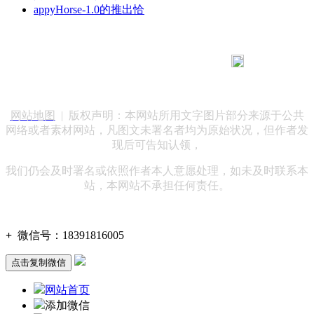
appyHorse-1.0的推出恰
183 9181 6005
客服热线：
客服QQ：10014803 公司地址：陕西省咸阳市秦都区世纪大
道华宇双子星A座 法律顾问：陕西润丰律师事务所
网站地图
| 版权声明：本网站所用文字图片部分来源于公共
网络或者素材网站，凡图文未署名者均为原始状况，但作者发
现后可告知认领，
我们仍会及时署名或依照作者本人意愿处理，如未及时联系本
站，本网站不承担任何责任。
+
微信号：
18391816005
点击复制微信
网站首页
添加微信