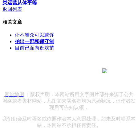
类运营从体平等
返回列表
相关文章
让不雅众可以或许
拍出一部和保守制
目前已面向逛戏范
183 9181 6005
客服热线：
客服QQ：10014803 公司地址：陕西省咸阳市秦都区世纪大
道华宇双子星A座 法律顾问：陕西润丰律师事务所
网站地图
| 版权声明：本网站所用文字图片部分来源于公共
网络或者素材网站，凡图文未署名者均为原始状况，但作者发
现后可告知认领，
我们仍会及时署名或依照作者本人意愿处理，如未及时联系本
站，本网站不承担任何责任。