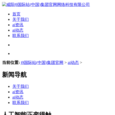
首页
关于我们
ai资讯
ai动态
联系我们
当前位置:
j9国际站(中国)集团官网
>
ai动态
>
新闻导航
关于我们
ai资讯
ai动态
联系我们
人工智能正变得触