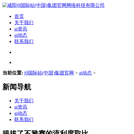
首页
关于我们
ai资讯
ai动态
联系我们
当前位置:
j9国际站(中国)集团官网
>
ai动态
>
新闻导航
关于我们
ai资讯
ai动态
联系我们
提拔了不雅赛的流利度取比