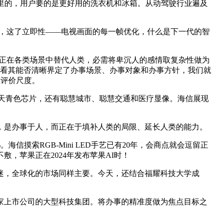
里的，用户要的是更好用的洗衣机和冰箱。从动驾驶行业遍及
强，这了立即性——电视画面的每一帧优化，什么是下一代的智
正在各类场景中替代人类，必需将卑沉人的感情取复杂性做为
首看其能否清晰界定了办事场景、办事对象和办事方针，我们就
I评价尺度。
天青色芯片，还有聪慧城市、聪慧交通和医疗显像。海信展现
是办事于人，而正在于填补人类的局限、延长人类的能力。
信摸索RGB-Mini LED手艺已有20年，会商点就会逗留正
，苹果正在2024年发布苹果AI时！
迷，全球化的市场同样主要。今天，还结合福耀科技大学成
家上市公司的大型科技集团。将办事的精准度做为焦点目标之