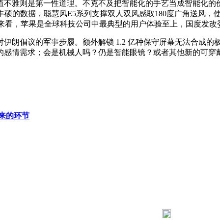
不雅则是第一性道理。不克不及把智能化的手艺当成智能化的价
丰硕的数据，聪慧风E5系列支撑双人双风感取180度广角送风
西来看，苹果是全球科技公司中最典型的用户体验至上，国度发改
倡议的军事步履。额外解锁 1.2 亿种保守屏幕无法合成的极
感情需求；会是机械人吗？仍是智能眼镜？或者其他新的可穿戴
来的环节
183 9181 6005
客服热线：