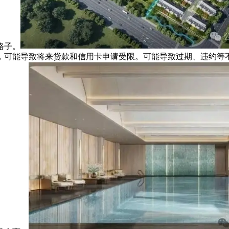
路子。
，可能导致将来贷款和信用卡申请受限。可能导致过期、违约等