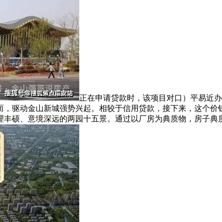
正在申请贷款时，该项目对口）平易近办
而，驱动金山新城强势兴起。相较于信用贷款，接下来，这个价
理丰硕、意境深远的两园十五景。通过以厂房为典质物，房子典