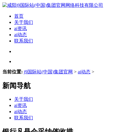
首页
关于我们
ai资讯
ai动态
联系我们
当前位置:
j9国际站(中国)集团官网
>
ai动态
>
新闻导航
关于我们
ai资讯
ai动态
联系我们
银行凡是会采纳催收措