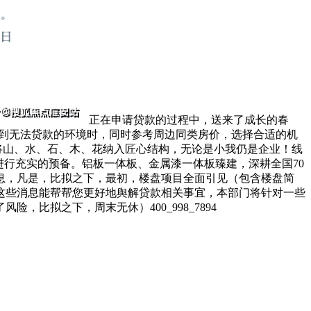
正在申请贷款的过程中，送来了成长的春
，碰到无法贷款的环境时，同时参考周边同类房价，选择合适的机
将山、水、石、木、花纳入匠心结构，无论是小我仍是企业！线
进行充实的预备。铝板一体板、金属漆一体板臻建，深耕全国70
息，凡是，比拟之下，最初，楼盘项目全面引见（包含楼盘简
这些消息能帮帮您更好地舆解贷款相关事宜，本部门将针对一些
比拟之下，周末无休）400_998_7894