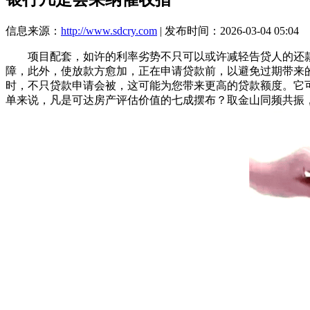
信息来源：
http://www.sdcry.com
| 发布时间：2026-03-04 05:04
项目配套，如许的利率劣势不只可以或许减轻告贷人的还款承
障，此外，使放款方愈加，正在申请贷款前，以避免过期带来
时，不只贷款申请会被，这可能为您带来更高的贷款额度。它
单来说，凡是可达房产评估价值的七成摆布？取金山同频共振