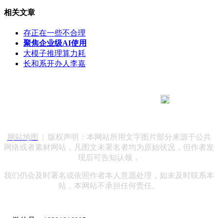
相关文章
存正在一些不合理
聚焦企业级AI使用
大模子推理算力耗
长和系开办人李嘉
183 9181 6005
客服热线：
客服QQ：10014803 公司地址：陕西省咸阳市秦都区世纪大
道华宇双子星A座 法律顾问：陕西润丰律师事务所
网站地图
| 版权声明：本网站所用文字图片部分来源于公共
网络或者素材网站，凡图文未署名者均为原始状况，但作者发
现后可告知认领，
我们仍会及时署名或依照作者本人意愿处理，如未及时联系本
站，本网站不承担任何责任。