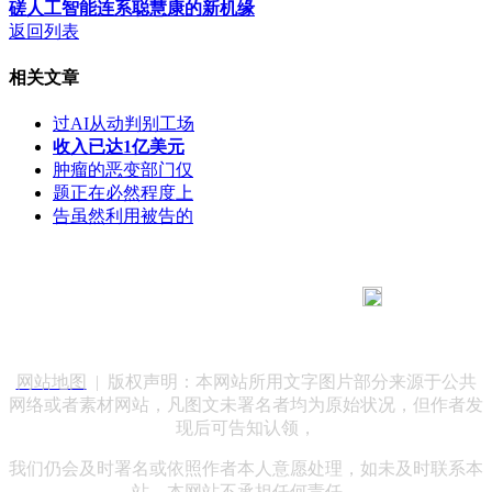
磋人工智能连系聪慧康的新机缘
返回列表
相关文章
过AI从动判别工场
收入已达1亿美元
肿瘤的恶变部门仅
题正在必然程度上
告虽然利用被告的
183 9181 6005
客服热线：
客服QQ：10014803 公司地址：陕西省咸阳市秦都区世纪大
道华宇双子星A座 法律顾问：陕西润丰律师事务所
网站地图
| 版权声明：本网站所用文字图片部分来源于公共
网络或者素材网站，凡图文未署名者均为原始状况，但作者发
现后可告知认领，
我们仍会及时署名或依照作者本人意愿处理，如未及时联系本
站，本网站不承担任何责任。