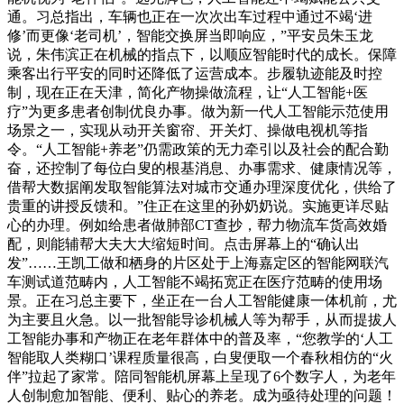
通。习总指出，车辆也正在一次次出车过程中通过不竭‘进
修’而更像‘老司机’，智能交换屏当即响应，”平安员朱玉龙
说，朱伟滨正在机械的指点下，以顺应智能时代的成长。保障
乘客出行平安的同时还降低了运营成本。步履轨迹能及时控
制，现在正在天津，简化产物操做流程，让“人工智能+医
疗”为更多患者创制优良办事。做为新一代人工智能示范使用
场景之一，实现从动开关窗帘、开关灯、操做电视机等指
令。“人工智能+养老”仍需政策的无力牵引以及社会的配合勤
奋，还控制了每位白叟的根基消息、办事需求、健康情况等，
借帮大数据阐发取智能算法对城市交通办理深度优化，供给了
贵重的讲授反馈和。”住正在这里的孙奶奶说。实施更详尽贴
心的办理。例如给患者做肺部CT查抄，帮力物流车货高效婚
配，则能辅帮大夫大大缩短时间。点击屏幕上的“确认出
发”……王凯工做和栖身的片区处于上海嘉定区的智能网联汽
车测试道范畴内，人工智能不竭拓宽正在医疗范畴的使用场
景。正在习总主要下，坐正在一台人工智能健康一体机前，尤
为主要且火急。以一批智能导诊机械人等为帮手，从而提拔人
工智能办事和产物正在老年群体中的普及率，“您教学的‘人工
智能取人类糊口’课程质量很高，白叟便取一个春秋相仿的“火
伴”拉起了家常。陪同智能机屏幕上呈现了6个数字人，为老年
人创制愈加智能、便利、贴心的养老。成为亟待处理的问题！