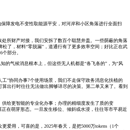
地保障发电不变性取能源平安，对河岸和小区角落进行全面扫
取处所财产对接，我们安拆了数百个聪慧井盖。一些荫蔽的角落
牌松了，材料“零脱漏”，道通行有了更多效率空间；好比正在武
6个部分。
知的气候消息根本上，但这些无人机都是“各飞各的”，为“风
工”协同办事7个使用场景，我们不走保守政务消息化扶植的
打算出行时往往无法做出脚够详尽的决策。第二单又来了。看到
，供给更智能的专业化办事；办理的精细度发生了质的变
消弭正在萌芽形态。一旦发生移位、倾斜或水浸，往往等市平易近
可喜的是，2025年春天，是把5000万tokens（1个