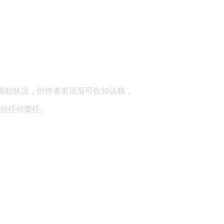
顾问：陕西润丰律师事务所
原始状况，但作者发现后可告知认领，
担任何责任。