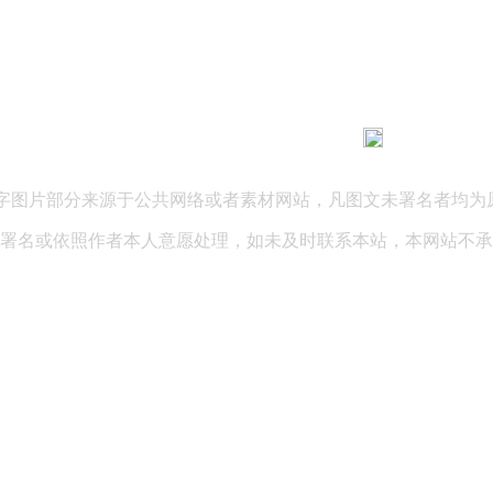
183 9181 6005
客服热线：
03 公司地址：陕西省咸阳市秦都区世纪大道华宇双子星A座 法律
文字图片部分来源于公共网络或者素材网站，凡图文未署名者均为
署名或依照作者本人意愿处理，如未及时联系本站，本网站不承