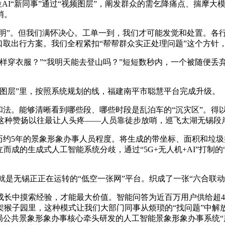
和”，这位AI“新同事”通过“视频图层”，阐发群众的需乞降痛点、
哨。
明”。但我们满怀决心。工单一到，我们才可能发觉和处置。各行
口取出行方案。我们全程紧扣“帮帮群众实正处理问题”这个方针
衣服？”“我明天能去登山吗？”短短数秒内，一个被随便丢弃的
层”里，按照系统规划的线，福建南平市聪慧平台完成升级。
和法。能够清晰看到哪些段、哪些时段是乱泊车的“沉灾区”。得
这种赞扬以往最让人头疼——人员靠徒步放哨，巡飞太湖无锡段岸
历约5年的景象形象办事人员程度。将生成的带坐标、面积和垃圾
而成的生成式人工智能系统分歧，通过“5G+无人机+AI”打制
是无锡正正在运转的“低空一张网”平台。织成了一张“六合联动
中摸索经验，才能最大价值。智能问答为近百万用户供给超43
猴子园里，这种模式让我们大部门同事从烦琐的“找问题”中解放
局公共景象形象办事核心牵头研发的人工智能景象形象办事系统“