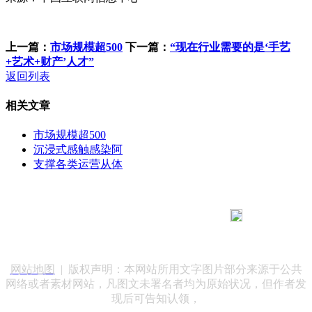
上一篇：
市场规模超500
下一篇：
“现在行业需要的是‘手艺
+艺术+财产’人才”
返回列表
相关文章
市场规模超500
沉浸式感触感染阿
支撑各类运营从体
183 9181 6005
客服热线：
客服QQ：10014803 公司地址：陕西省咸阳市秦都区世纪大
道华宇双子星A座 法律顾问：陕西润丰律师事务所
网站地图
| 版权声明：本网站所用文字图片部分来源于公共
网络或者素材网站，凡图文未署名者均为原始状况，但作者发
现后可告知认领，