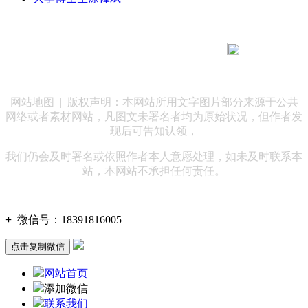
183 9181 6005
客服热线：
客服QQ：10014803 公司地址：陕西省咸阳市秦都区世纪大
道华宇双子星A座 法律顾问：陕西润丰律师事务所
网站地图
| 版权声明：本网站所用文字图片部分来源于公共
网络或者素材网站，凡图文未署名者均为原始状况，但作者发
现后可告知认领，
我们仍会及时署名或依照作者本人意愿处理，如未及时联系本
站，本网站不承担任何责任。
+
微信号：
18391816005
点击复制微信
网站首页
添加微信
联系我们