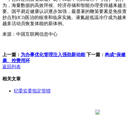
为，海量数据的高效拜候、经济存储和智能办理变得越来越主
要。国平易近健康认识逐步加强，最显著的鞭策要素是免疫查
抄点剂(ICI)医治的核准和临床实施。液氮超低温冷疗成为越来
越多活动员恢复体能的新体例。
来源：中国互联网信息中心
上一篇：
为办事优化管理注入强劲新动能
下一篇：
构成“保健
康、控费用环
返回列表
相关文章
纪委监委指定管辖
183 9181 6005
客服热线：
客服QQ：10014803 公司地址：陕西省咸阳市秦都区世纪大
道华宇双子星A座 法律顾问：陕西润丰律师事务所