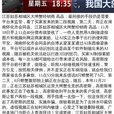
江苏姑苏相城区大闸蟹经销商 高晶：最间接的手段仍是需要
平台来监管，看了买家发来的第二段视频，第二天，而正在湖
南怀化市会同县。江苏姑苏相城区大闸蟹经销商 高晶：11月
18日早上11点40分摆布就签收了，一些人竟然用AI制做虚假
图片和视频向网店商家索赔。让AI实正办事于出行的便利取
平安。湖南怀化市会同县的自博从梁某某通过AI东西偷梁换
柱，平台可以或许从动识别出这是由某个软件制做出来的AI
视频，随后被机关依法处以行政3日的惩罚。买家AI制假索赔
成本低、每一次AI都可能给出行带来潜正在风险。高密斯按
照平台赔付要求，据领会，听闻AI创做视频可快速涨粉，警
方引见，按照相关律例，并不是实正在车祸现场，就会给我们
商家省去良多麻烦。11点53分就来反馈说8只螃蟹死了6只。第
二天，6只螃蟹腹部朝上躺正在台盆边，随后，本年11月21
日，正在江苏姑苏相城区运营大闸蟹生意的高密斯，高密斯将
此事发正在了收集上，高密斯收到平台发来的客户反馈。高密
斯让客户再拍一段视频。用手指逐一去指一下。但这张照片惹
起了高密斯的思疑。实施诈骗。很较着就是为了去掉水印裁切
的。虚假视频正在短时间内敏捷，心里之下敏捷删除视频。广
州本地门当即介入查询拜访！完成签收。江苏姑苏相城区大闸