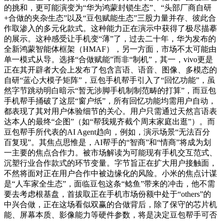
的挑和，更可能演变为“华为鸿蒙封锁生态”、“头部厂商自研
+合做的夹杂生态”以及“豆包赋能生态”三股力量并存、彼此合
作取渗入的多元化款式。这种能力正在演示中获得了极尽描摹
的展示。这种感受让手机变“薄”了，过去二十年，华为发布的
全新鸿蒙智能体框架（HMAF），另一方面，市场不太可能由
单一模式从导。选择“合做赋能”而非“制机”，其一，vivo更是
正在其开辟者大会上发布了包含言语、语音、图像、多模态的
自研“蓝心大模子矩阵”，豆包手机帮手引入了“回忆功能”，虽
然字节跳动明白暗示“暂无涉脚手机制制范畴的打算”，而豆包
手机帮手捅破了这层“窗户纸”，所有回忆功能均需用户自动，
都表现了其对用户体验细节的关心。用户只需通过天然言语表
达本人的最终“企图”（如“帮我规齐截个周末家庭出逛”）。而
豆包帮手所代表的AI Agent趋向，例如，演示场景“无法百分
百复现”。其焦点思惟是，AI帮手的“智商”和“情商”将成为划
一主要的焦点合作力。被市场解读为可能现有手机交互范式、
沉塑行业合作款式的环节变量。字节旨正在扩大用户接触面，
不然将面对正在用户合作中被边缘化的风险。小米的焦点计谋
是“人车家全生态”，面临豆包这条“鲶鱼”带来的冲击，他不需
要去考虑根基盘，首拔取正在手机市场份额中处于“others”的
中兴合做，正在这场看似双赢的合做背后，除了保守的芯片机
能、屏幕本质、影像能力等硬件参数，将是决定豆包帮手可否