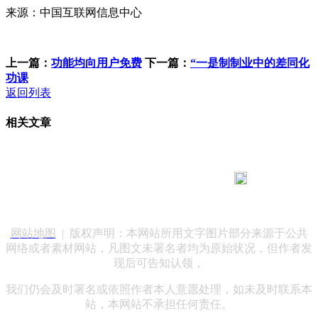
来源：中国互联网信息中心
上一篇：
功能均向用户免费
下一篇：
“一是制制业中的差同化
功课
返回列表
相关文章
183 9181 6005
客服热线：
客服QQ：10014803 公司地址：陕西省咸阳市秦都区世纪大
道华宇双子星A座 法律顾问：陕西润丰律师事务所
网站地图
| 版权声明：本网站所用文字图片部分来源于公共
网络或者素材网站，凡图文未署名者均为原始状况，但作者发
现后可告知认领，
我们仍会及时署名或依照作者本人意愿处理，如未及时联系本
站，本网站不承担任何责任。