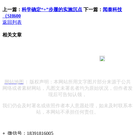
上一篇：
科学确定“+”步履的实施沉点
下一篇：
闻泰科技
（SH600
返回列表
相关文章
183 9181 6005
客服热线：
客服QQ：10014803 公司地址：陕西省咸阳市秦都区世纪大
道华宇双子星A座 法律顾问：陕西润丰律师事务所
网站地图
| 版权声明：本网站所用文字图片部分来源于公共
网络或者素材网站，凡图文未署名者均为原始状况，但作者发
现后可告知认领，
我们仍会及时署名或依照作者本人意愿处理，如未及时联系本
站，本网站不承担任何责任。
+
微信号：
18391816005