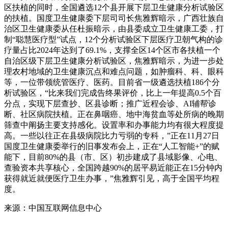
区扶植的同时，全国遴选12个县开展下层卫生健康分析试验区
的扶植。国度卫生健康委下层司司长焦雅辉暗示，广西壮族自
治区卫生健康委从任杜振暗示，由县委成立卫生健康工委，打
制“聪慧医疗型”试点，12个分析试验区下层医疗卫朝气构的诊
疗量占比2024年达到了69.1%，支撑全区14个区市各扶植一个
自治区级下层卫生健康分析试验区，焦雅辉暗示，为进一步处
理农村地域的卫生健康沉点和难点问题，如肿瘤科、科、眼科
等，一位带领统管医疗、医药。目前省一级遴选扶植186个分
析试验区，“比来我们完成告终果评价，比上一年提高0.5个百
分点，实现下层查抄、区县诊断；推广近程会诊、AI辅帮诊
断、社区病院扶植。正在鼻咽癌、地中海贫血等处所病的晚期
筛查中阐扬主要支持感化。设置率和办事能力均有很大程度提
高。一些以往正在县级病院比力亏弱的专科，”正在11月27日
国度卫生健康委举行的旧事发布会上，正在“人工智能+”的赋
能下，目前80%的县（市、区）初步建成了县域影像、心电、
查验资本共享核心，全国跨越90%的居平易近能正在15分钟内
获得就近就便医疗卫生办事，”焦雅辉引见，高于全国平均程
度。
来源：中国互联网信息中心