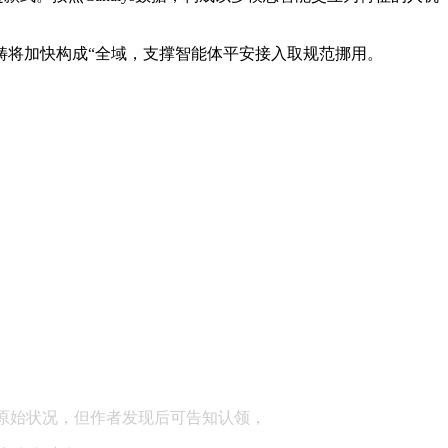
畴将加快构成“全域，支撑智能体平安接入取规范挪用。
顾问：陕西润丰律师事务所
原始状况，但作者发现后可告知认领，