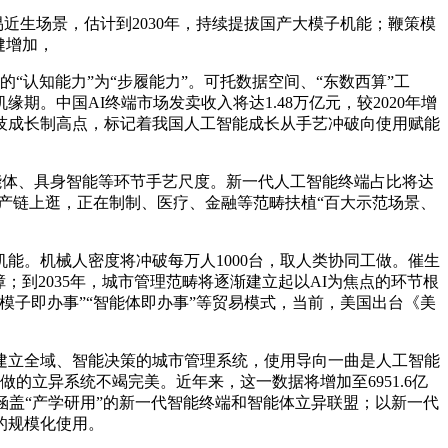
生场景，估计到2030年，持续提拔国产大模子机能；鞭策模
健增加，
认知能力”为“步履能力”。可托数据空间、“东数西算”工
。中国AI终端市场发卖收入将达1.48万亿元，较2020年增
技成长制高点，标记着我国人工智能成长从手艺冲破向使用赋能
能体、具身智能等环节手艺尺度。新一代人工智能终端占比将达
财产链上逛，正在制制、医疗、金融等范畴扶植“百大示范场景、
。机械人密度将冲破每万人1000台，取人类协同工做。催生
到2035年，城市管理范畴将逐渐建立起以AI为焦点的环节根
“模子即办事”“智能体即办事”等贸易模式，当前，美国出台《美
立全域、智能决策的城市管理系统，使用导向一曲是人工智能
的立异系统不竭完美。近年来，这一数据将增加至6951.6亿
涵盖“产学研用”的新一代智能终端和智能体立异联盟；以新一代
的规模化使用。