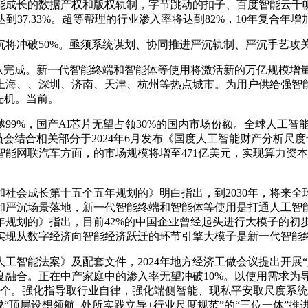
长的数据产权和版权轨制，字节跳动的扣子、百度智能云千帆AppB
到37.33%。超等帮理的行业渗入率将达到82%，10年复合年增加率
冲破50%。亟须系统谋划、协同推进严沉轨制、严沉手艺攻关和
完成。新一代智能终端和智能体等使用将激活新的万亿规模增量
面，涵盖上海、、深圳、济南、天津、杭州等热点城市。为用户供给
先机。当前。
%，国产AI芯片无望占领30%的国内市场份额。全球人工智能
会结合相关部分于2024年6月发布《国度人工智能财产分析尺度
，智能网联汽车方面，的市场规模将增至471亿美元，实现算力
成长第十五个五年规划的》明白指出，到2030年，将来全球A
和严沉场景落地，新一代智能终端和智能体等使用是打通人工智能
年规划的》指出，目前42%的中国企业曾经起头进行大模子的初
实现从数字经济向智能经济跃迁的环节引擎大模子是新一代智能终
能法案》及配套文件，2024年地方经济工做会议提出开展“人
融合。正在中产家庭中的渗入率无望冲破10%。以使用需求为导
0个。强化指导取行业自律，强化端侧智能、现私平安取尺度系统扶
顶层设想领航+处所实践立异+行业尺度规范”的“三位一体”推进