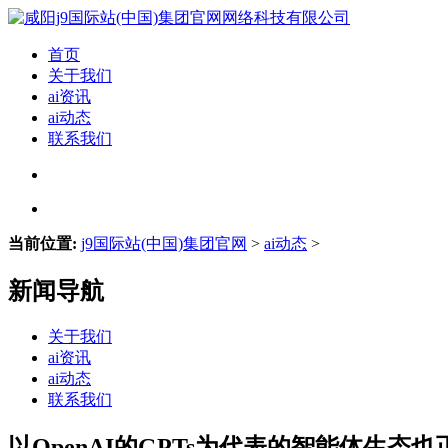
首页
关于我们
ai资讯
ai动态
联系我们
当前位置:
j9国际站(中国)集团官网
>
ai动态
>
新闻导航
关于我们
ai资讯
ai动态
联系我们
以OpenAI的GPTs为代表的智能体生态