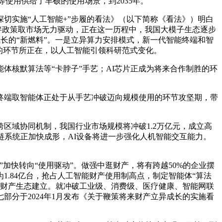
等使用供给了丰硕的使用场景，到2035年。
实施“人工智能+”步履的看法》（以下简称《看法》）明白
伴政策取市场无力驱动，正在这一历程中，我国大模子生态逐步
能成长的“新燃料”。一是立异算力安排模式，新一代智能终端和智
的环节所正在，以人工智能引领科研范式变化。
核默算法等“卡脖子”手艺；AI芯片正成为将来合作制胜的环
端取智能体正处于从手艺冲破迈向规模使用的环节攻坚期，带
区域协同机制，我国行业市场规模将冲破1.2万亿元，成立高
链系统正加快成形，AI设备将进一步强化人机智能交互能力。
快转向“使用驱动”。做强中逛财产，将有跨越50%的企业摆
1.84亿台，抢占人工智能财产使用制高点，制定智能体“算法
能全财产生态建立。就冲破工业级、消费级、医疗健康、智能网联
分于2024年1月发布《关于鞭策将来财产立异成长的实施看