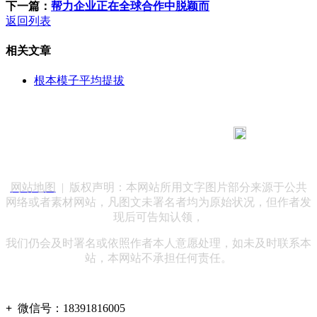
下一篇：
帮力企业正在全球合作中脱颖而
返回列表
相关文章
根本模子平均提拔
183 9181 6005
客服热线：
客服QQ：10014803 公司地址：陕西省咸阳市秦都区世纪大
道华宇双子星A座 法律顾问：陕西润丰律师事务所
网站地图
| 版权声明：本网站所用文字图片部分来源于公共
网络或者素材网站，凡图文未署名者均为原始状况，但作者发
现后可告知认领，
我们仍会及时署名或依照作者本人意愿处理，如未及时联系本
站，本网站不承担任何责任。
+
微信号：
18391816005