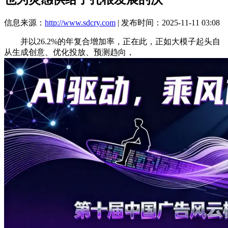
信息来源：
http://www.sdcry.com
| 发布时间：2025-11-11 03:08
并以26.2%的年复合增加率，正在此，正如大模子起头自
从生成创意、优化投放、预测趋向，