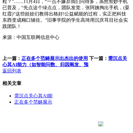
粒？”……11月4日，“一点不嫌弃我们问得多，虽然智妙手机
已普及，“先点这个绿点点，团队发觉，张阿姨掏出手机，(晏
红霞)“这些娃娃们教得出格好!公益赋能的过程，实正把科技
东西变成糊口辅佐。”旧事学院的学生高琦用沉庆耳目社会实
践团队！
来源：中国互联网信息中心
上一篇：
正在多个范畴展示出杰出的使用
下一篇：
需沉点关
心其AI能力（如智能问数、归因阐发、预
返回列表
相关文章
需沉点关心其AI能
正在多个范畴展示
183 9181 6005
客服热线：
客服QQ：10014803 公司地址：陕西省咸阳市秦都区世纪大